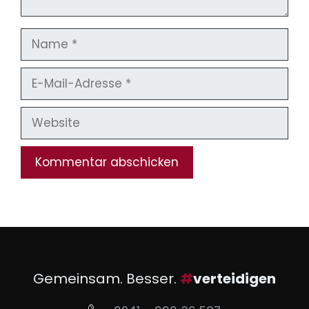
Name
E-
Mail-
Adresse
Website
Gemeinsam. Besser.
#
verteidigen