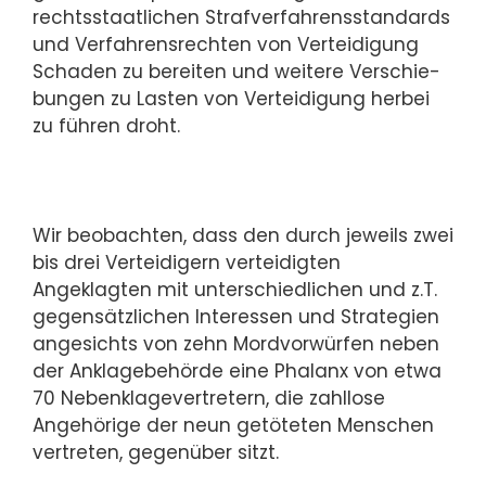
rechts­staat­li­chen Straf­ver­fah­renss­tan­dards
und Verfahrensrechten von Verteidigung
Schaden zu be­rei­ten und weitere Ver­schie­
bun­gen zu Lasten von Verteidigung herbei
zu füh­ren droht.
Wir beobachten, dass den durch jeweils zwei
bis drei Ver­tei­di­gern ver­tei­dig­ten
Angeklagten mit unterschiedlichen und z.T.
ge­gen­sätz­li­chen In­te­res­sen und Strategien
angesichts von zehn Mord­vor­wür­fen neben
der An­kla­ge­be­hör­de eine Phalanx von et­wa
70 Nebenklagevertretern, die zahl­lo­se
Angehörige der neun getöteten Menschen
vertreten, gegenüber sitzt.