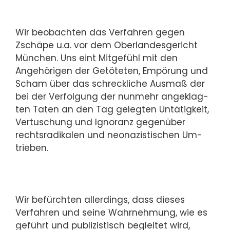
Wir beobachten das Verfahren ge­gen
Zschä­pe u.a. vor dem Ober­lan­des­ge­richt
München. Uns eint Mitgefühl mit den
Angehörigen der Ge­tö­te­ten, Em­pö­rung und
Scham über das schreck­li­che Ausmaß der
bei der Verfolgung der nunmehr an­ge­klag­
ten Taten an den Tag gelegten Un­tä­tig­keit,
Ver­tu­schung und Ignoranz gegenüber
rechtsradikalen und neonazistischen Um­
trie­ben.
Wir befürchten allerdings, dass dieses
Verfahren und seine Wahr­neh­mung, wie es
ge­führt und publizistisch begleitet wird,