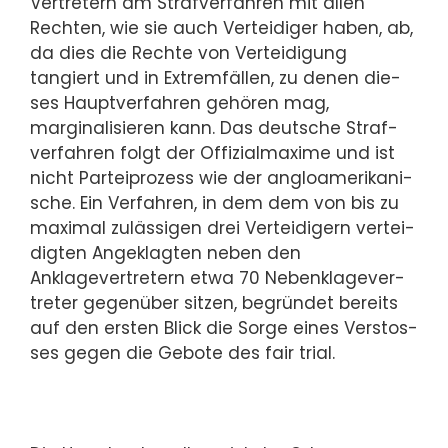
Vertretern am Strafverfahren mit allen
Rechten, wie sie auch Verteidiger haben, ab,
da dies die Rechte von Verteidigung
tangiert und in Extremfällen, zu denen die­
ses Hauptverfahren gehören mag,
marginalisieren kann. Das deutsche Straf­
ver­fah­ren folgt der Offizialmaxime und ist
nicht Parteiprozess wie der an­glo­a­me­ri­ka­ni­
sche. Ein Verfahren, in dem dem von bis zu
maximal zulässigen drei Verteidigern ver­tei­
dig­ten An­ge­klag­ten neben den
Anklagevertretern etwa 70 Ne­ben­kla­ge­ver­
tre­ter gegenüber sit­zen, begründet bereits
auf den ersten Blick die Sorge eines Vers­tos­
ses gegen die Ge­bo­te des fair trial.