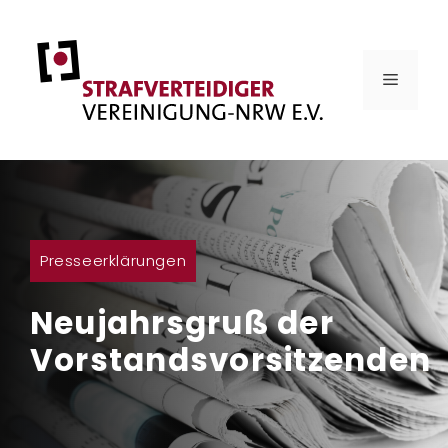
Zum
Inhalt
springen
MENÜ
Presseerklärungen
Neujahrsgruß der
Vorstandsvorsitzenden