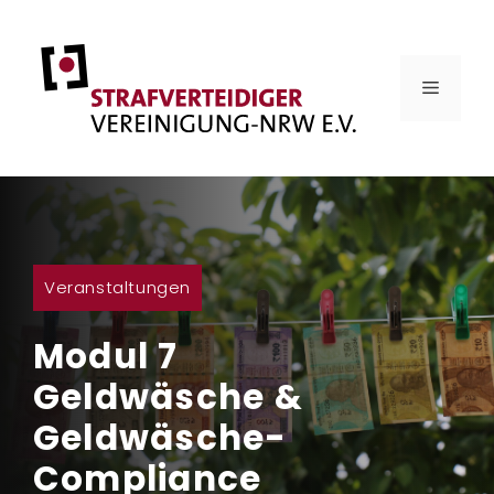
Zum
Inhalt
springen
MENÜ
Veranstaltungen
Modul 7
Geldwäsche &
Geldwäsche-
Compliance