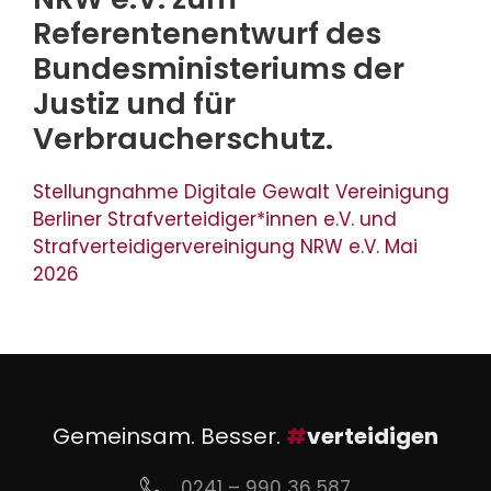
Referentenentwurf des
Bundesministeriums der
Justiz und für
Verbraucherschutz.
Stellungnahme Digitale Gewalt Vereinigung
Berliner Strafverteidiger*innen e.V. und
Strafverteidigervereinigung NRW e.V. Mai
2026
Gemeinsam. Besser.
#
verteidigen
0241 – 990 36 587