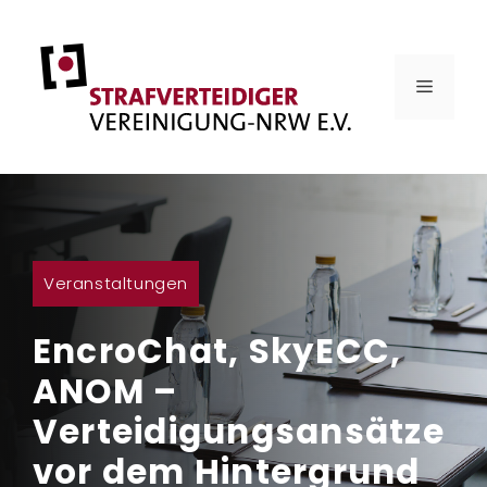
Zum
Inhalt
springen
MENÜ
Veranstaltungen
EncroChat, SkyECC,
ANOM –
Verteidigungsansätze
vor dem Hintergrund