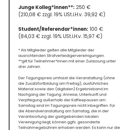
Junge Kolleg*innen**:
250 €
(210,08 € zzgl. 19% USt.i.H.v. 39,92 €)
Student/Referendar*innen:
100 €
(84,03 € zzgl. 19% USt.i.H.v. 15,97 €)
* Als Mitglieder gelten alle Mitglieder der
ausrichtenden Strafverteidigervereinigungen.
**gilt für Teilnehmer*innen mit einer Zulassung unter
drei Jahren.
Der Tagungspreis umfasst die Veranstaltung (ohne
die Zusatzfortbildung am Freitag), ausführliches
Material sowie den (digitalen) Ergebnisband im
Nachgang der Tagung. Anreise, Unterkunft und
Verpflegung außerhalb der Kaffeepausen am
Samstag sind im Tagungspreis nicht inbegriffen. Für
die Abendveranstaltung am Samstag, die in der
Verantwortung der gastgebenden lokalen
Vereinigung liegt, können ggfs. gesonderte
Teilnahmegebühren erhoben werden. Es kann nur die