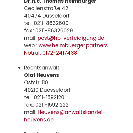
Dr.h.c. Thomas Heimbürger
Cecilenstraße 42
40474 Düsseldorf
tel.: 0211-8632600
fax.: 0211-86326029
mail:
post@hp-verteidigung.de
web :
www.heimbuerger.partners
Notruf: 0172-2417438
Rechtsanwalt
Olaf Heuvens
Oststr. 110
40210 Duesseldorf
tel.: 0211-1592120
fax.: 0211-15921222
mail:
Heuvens@anwaltskanzlei-
heuvens.de