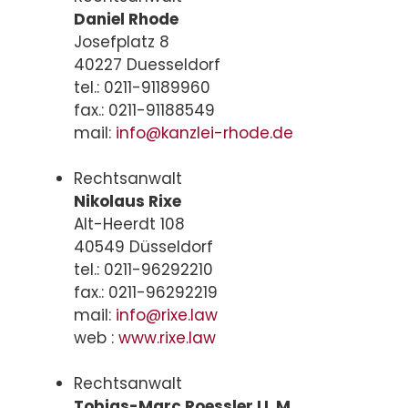
Daniel Rhode
Josefplatz 8
40227 Duesseldorf
tel.: 0211-91189960
fax.: 0211-91188549
mail:
info@kanzlei-rhode.de
Rechtsanwalt
Nikolaus Rixe
Alt-Heerdt 108
40549 Düsseldorf
tel.: 0211-96292210
fax.: 0211-96292219
mail:
info@rixe.law
web :
www.rixe.law
Rechtsanwalt
Tobias-Marc Roessler LL.M.