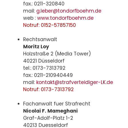
fax.: 0211-320840
mail:
g.leber@tondorfboehm.de
web :
www.tondorfboehm.de
Notruf: 0152-57857150
Rechtsanwalt
Moritz Loy
Holzstraße 2 (Media Tower)
40221 Düsseldorf
tel.: 0173-7313792
fax.: 0211-210940449
mail:
kontakt@strafverteidiger-LK.de
Notruf: 0173-7313792
Fachanwalt fuer Strafrecht
Nicolai F. Mameghani
Graf-Adolf-Platz 1-2
40213 Duesseldorf